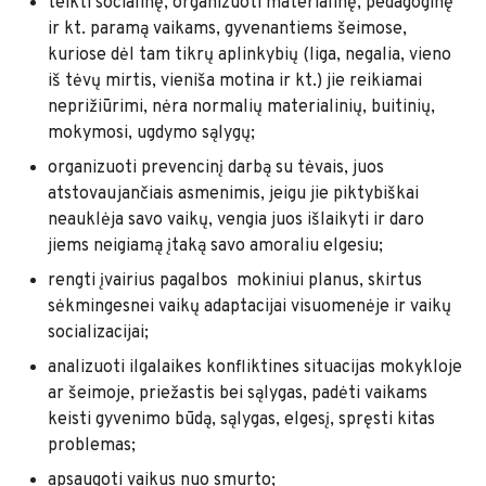
teikti socialinę, organizuoti materialinę, pedagoginę
ir kt. paramą vaikams, gyvenantiems šeimose,
kuriose dėl tam tikrų aplinkybių (liga, negalia, vieno
iš tėvų mirtis, vieniša motina ir kt.) jie reikiamai
neprižiūrimi, nėra normalių materialinių, buitinių,
mokymosi, ugdymo sąlygų;
organizuoti prevencinį darbą su tėvais, juos
atstovaujančiais asmenimis, jeigu jie piktybiškai
neauklėja savo vaikų, vengia juos išlaikyti ir daro
jiems neigiamą įtaką savo amoraliu elgesiu;
rengti įvairius pagalbos mokiniui planus, skirtus
sėkmingesnei vaikų adaptacijai visuomenėje ir vaikų
socializacijai;
analizuoti ilgalaikes konfliktines situacijas mokykloje
ar šeimoje, priežastis bei sąlygas, padėti vaikams
keisti gyvenimo būdą, sąlygas, elgesį, spręsti kitas
problemas;
apsaugoti vaikus nuo smurto;