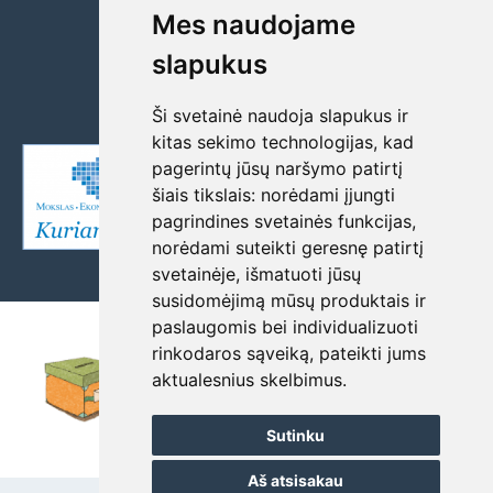
El. paštas gimnazija@zalgiriai.lt
Mes naudojame
gimnazija@zalgiriai.lt
slapukus
Duomenys kaupiami ir saugomi Juridinių
asmenų registre, kodas 190468220
Ši svetainė naudoja slapukus ir
kitas sekimo technologijas, kad
pagerintų jūsų naršymo patirtį
šiais tikslais:
norėdami įjungti
pagrindines svetainės funkcijas
,
norėdami suteikti geresnę patirtį
svetainėje
,
išmatuoti jūsų
susidomėjimą mūsų produktais ir
paslaugomis bei individualizuoti
rinkodaros sąveiką
,
pateikti jums
aktualesnius skelbimus
.
Sutinku
Aš atsisakau