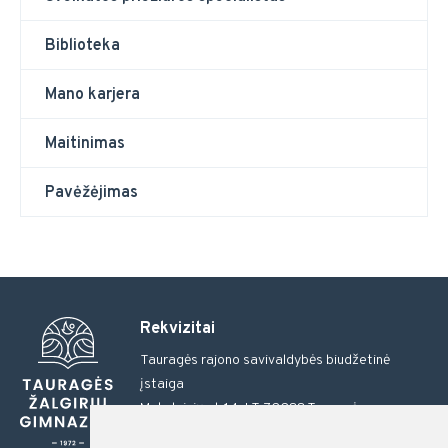
Biblioteka
Mano karjera
Maitinimas
Pavėžėjimas
Rekvizitai
Tauragės rajono savivaldybės biudžetinė
įstaiga
Moksleivių al. 14, LT-72288 Tauragė
Tel.: 0 446 57703