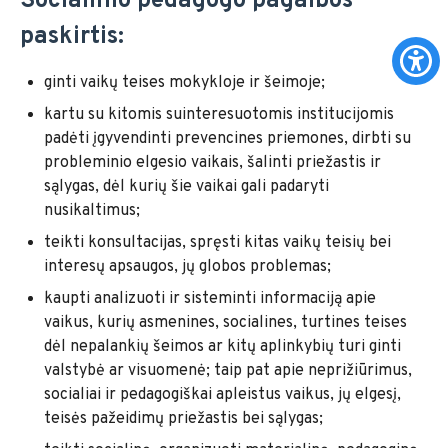
Socialinio pedagogo pagalbos
paskirtis:
ginti vaikų teises mokykloje ir šeimoje;
kartu su kitomis suinteresuotomis institucijomis
padėti įgyvendinti prevencines priemones, dirbti su
probleminio elgesio vaikais, šalinti priežastis ir
sąlygas, dėl kurių šie vaikai gali padaryti
nusikaltimus;
teikti konsultacijas, spręsti kitas vaikų teisių bei
interesų apsaugos, jų globos problemas;
kaupti analizuoti ir sisteminti informaciją apie
vaikus, kurių asmenines, socialines, turtines teises
dėl nepalankių šeimos ar kitų aplinkybių turi ginti
valstybė ar visuomenė; taip pat apie neprižiūrimus,
socialiai ir pedagogiškai apleistus vaikus, jų elgesį,
teisės pažeidimų priežastis bei sąlygas;