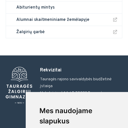
Abiturientų mintys
Alumnai skaitmeniniame žemėlapyje
Žalgirių garbė
Rekvizitai
Tauragės rajono savivaldybės biudžetinė
įstaiga
Moksleivių al. 14, LT-72288 Tauragė
Tel.: 0 446 57703
El. paštas gimnazija@zalgiriai.lt
Mes naudojame
gimnazija@zalgiriai.lt
slapukus
Duomenys kaupiami ir saugomi Juridinių