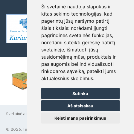
asmenų registre, kodas 190468220
Ši svetainė naudoja slapukus ir
kitas sekimo technologijas, kad
pagerintų jūsų naršymo patirtį
šiais tikslais:
norėdami įjungti
pagrindines svetainės funkcijas
,
norėdami suteikti geresnę patirtį
svetainėje
,
išmatuoti jūsų
susidomėjimą mūsų produktais ir
paslaugomis bei individualizuoti
rinkodaros sąveiką
,
pateikti jums
aktualesnius skelbimus
.
Sutinku
Aš atsisakau
Svetainė atnaujinta:
2026-06-15
Keisti mano pasirinkimus
© 2026. Tauragės Žalgirių gimnazija
Sukurta Sonaro