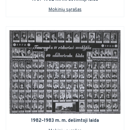
Mokinių sąrašas
1982–1983 m. m. dešimtoji laida