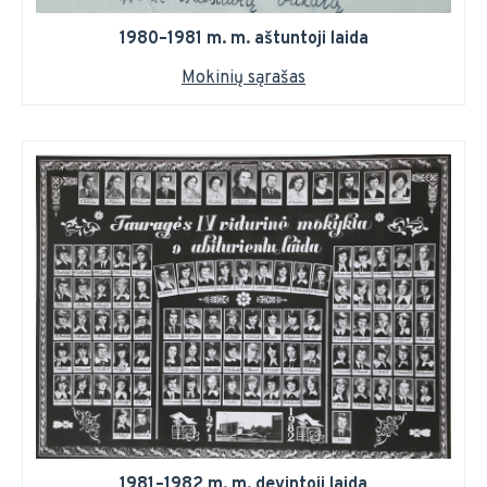
1980–1981 m. m. aštuntoji laida
Mokinių sąrašas
1981–1982 m. m. devintoji laida