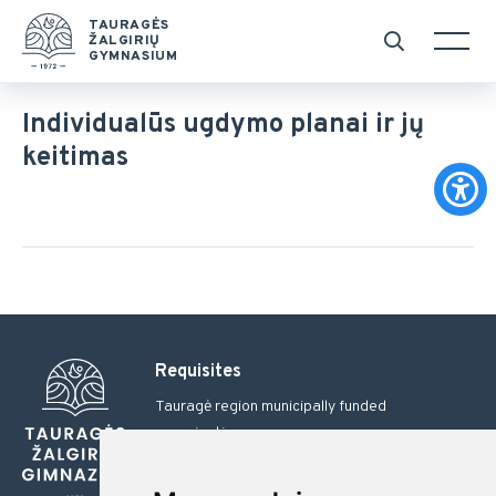
TAURAGĖS
ŽALGIRIŲ
GYMNASIUM
Individualūs ugdymo planai ir jų
keitimas
Requisites
Tauragė region municipally funded
organization
Moksleivių al. 14, LT-72288 Tauragė
Tel.: 8 446 57703, 8 446 57705