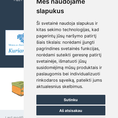
Mes naudojame
E-mail: zalgiriai@gmail.com
slapukus
Data are collected and stored in the Register
of Legal Entities, code 190468220
Ši svetainė naudoja slapukus ir
kitas sekimo technologijas, kad
pagerintų jūsų naršymo patirtį
šiais tikslais:
norėdami įjungti
pagrindines svetainės funkcijas
,
norėdami suteikti geresnę patirtį
svetainėje
,
išmatuoti jūsų
susidomėjimą mūsų produktais ir
paslaugomis bei individualizuoti
rinkodaros sąveiką
,
pateikti jums
aktualesnius skelbimus
.
Sutinku
Aš atsisakau
Last modified:
2026-06-15